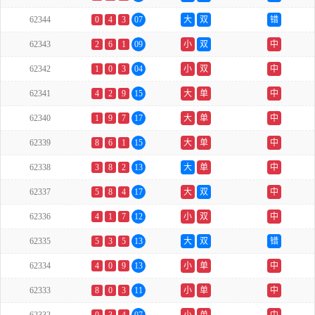
62344
0
4
3
07
大
双
错
62343
2
6
1
09
小
双
中
62342
1
0
3
04
小
双
中
62341
4
2
9
15
大
单
中
62340
1
9
7
17
大
单
中
62339
8
6
1
15
大
单
中
62338
3
8
2
13
大
单
中
62337
5
8
4
17
大
双
中
62336
4
1
7
12
小
双
中
62335
5
3
5
13
大
双
错
62334
4
0
9
13
小
单
中
62333
8
0
3
11
小
单
中