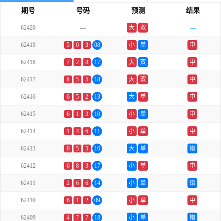
期号
号码
预测
结果
62420
---
大
双
---
62419
5
0
3
08
小
单
中
62418
7
2
8
17
大
双
中
62417
8
5
5
18
大
双
中
62416
6
5
2
13
大
单
中
62415
6
1
3
10
小
单
中
62414
1
4
6
11
小
单
中
62413
0
5
5
10
大
单
错
62412
6
8
3
17
小
单
中
62411
2
6
6
14
小
单
错
62410
6
1
2
09
小
单
中
62409
4
7
7
18
小
单
错