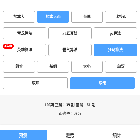
加拿大
加拿大西
台湾
比特币
青龙算法
九五算法
pc算法
英雄算法
霸气算法
狂马算法
组合
杀组
大小
单双
双项
双组
100期 正确：39 期 错误：61 期
正确率：39%
预测
走势
统计