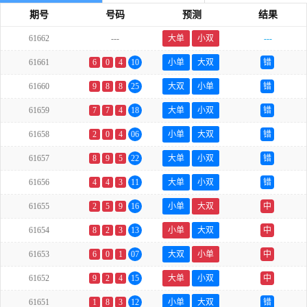
期号
号码
预测
结果
61662
---
大单
小双
---
61661
6
0
4
10
小单
大双
错
61660
9
8
8
25
大双
小单
错
61659
7
7
4
18
大单
小双
错
61658
2
0
4
06
小单
大双
错
61657
8
9
5
22
大单
小双
错
61656
4
4
3
11
大单
小双
错
61655
2
5
9
16
小单
大双
中
61654
8
2
3
13
小单
大双
中
61653
6
0
1
07
大双
小单
中
61652
9
2
4
15
大单
小双
中
61651
1
8
3
12
小单
大双
错