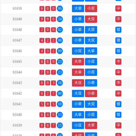
61650
6
0
0
06
大单
小双
中
61649
9
9
6
24
小单
大双
中
61648
2
0
0
02
小单
大双
错
61647
4
2
2
08
小单
大双
错
61646
4
3
2
09
小双
大单
错
61645
6
8
9
23
大单
小双
中
61644
7
9
7
23
大单
小双
中
61643
6
9
3
18
大双
小单
中
61642
0
2
7
09
大双
小单
中
61641
5
9
5
19
小单
大双
错
61640
0
4
9
13
大单
小双
错
61639
0
8
7
15
小双
大单
中