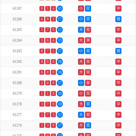
61287
0
1
4
05
小
双
中
61286
6
9
2
17
小
双
错
61285
5
7
0
12
大
双
中
61284
5
6
4
15
大
单
中
61283
8
7
2
17
小
双
错
61282
9
0
9
18
大
双
中
61281
8
8
0
16
大
双
中
61280
2
6
9
17
小
单
中
61279
1
1
8
10
小
双
中
61278
3
7
9
19
大
双
中
61277
2
7
3
12
大
双
中
61276
5
3
9
17
大
双
中