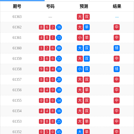
期号
号码
预测
结果
61363
---
大
双
---
61362
8
6
2
16
大
单
中
61361
4
8
1
13
小
单
中
61360
1
2
6
09
大
双
错
61359
3
6
6
15
大
双
中
61358
9
6
4
19
小
双
错
61357
8
6
6
20
大
双
中
61356
6
4
9
19
大
单
中
61355
0
8
6
14
大
双
中
61354
4
4
8
16
大
双
中
61353
9
8
8
25
大
单
中
61352
0
5
0
05
大
单
中