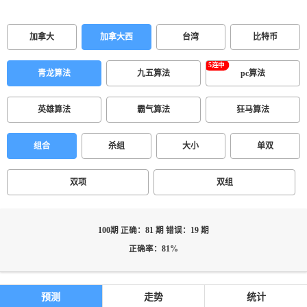
加拿大
加拿大西
台湾
比特币
青龙算法
九五算法
pc算法
英雄算法
霸气算法
狂马算法
组合
杀组
大小
单双
双项
双组
100期 正确：81 期 错误：19 期
正确率：81%
预测
走势
统计