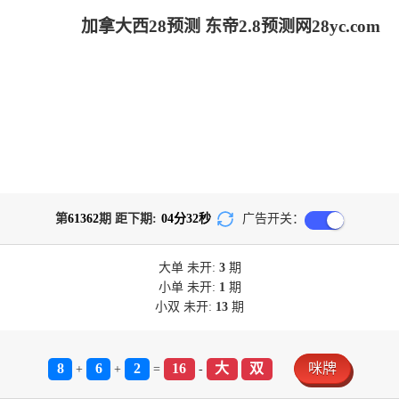
加拿大西28预测 东帝2.8预测网28yc.com
第
61362
期 距下期:
04
分
31
秒
广告开关：
大单
未开:
3
期
小单
未开:
1
期
小双
未开:
13
期
8
6
2
16
大
双
咪牌
+
+
=
-