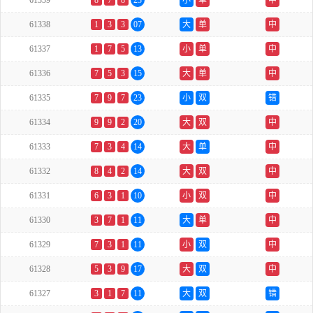
61339
8
7
8
23
小
单
中
61338
1
3
3
07
大
单
中
61337
1
7
5
13
小
单
中
61336
7
5
3
15
大
单
中
61335
7
9
7
23
小
双
错
61334
9
9
2
20
大
双
中
61333
7
3
4
14
大
单
中
61332
8
4
2
14
大
双
中
61331
6
3
1
10
小
双
中
61330
3
7
1
11
大
单
中
61329
7
3
1
11
小
双
中
61328
5
3
9
17
大
双
中
61327
3
1
7
11
大
双
错