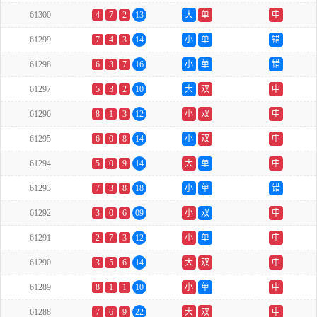
61300
4
7
2
13
大
单
中
61299
7
4
3
14
小
单
错
61298
6
3
7
16
小
单
错
61297
5
3
2
10
大
双
中
61296
8
1
3
12
小
双
中
61295
6
0
8
14
小
双
中
61294
5
0
9
14
大
单
中
61293
7
3
8
18
小
单
错
61292
3
0
6
09
小
双
中
61291
2
7
3
12
小
单
中
61290
3
5
6
14
大
双
中
61289
8
1
1
10
小
单
中
61288
7
6
9
22
大
双
中