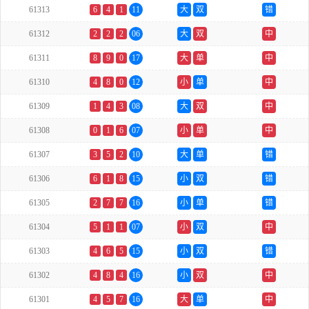
61313
6
4
1
11
大
双
错
61312
2
2
2
06
大
双
中
61311
8
9
0
17
大
单
中
61310
4
8
0
12
小
单
中
61309
1
4
3
08
大
双
中
61308
0
1
6
07
小
单
中
61307
3
5
2
10
大
单
错
61306
6
1
8
15
小
双
错
61305
2
7
7
16
小
单
错
61304
5
1
1
07
小
双
中
61303
4
6
5
15
小
双
错
61302
4
8
4
16
小
双
中
61301
4
5
7
16
大
单
中