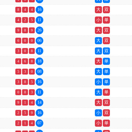
16
大
双
8
4
4
11
小
单
4
2
5
26
大
双
9
8
9
06
大
双
6
0
0
11
大
双
3
0
8
18
大
单
4
6
8
08
大
单
5
3
0
16
小
单
3
8
5
11
大
单
0
8
3
14
大
双
9
1
4
16
小
双
2
5
9
07
小
单
2
1
4