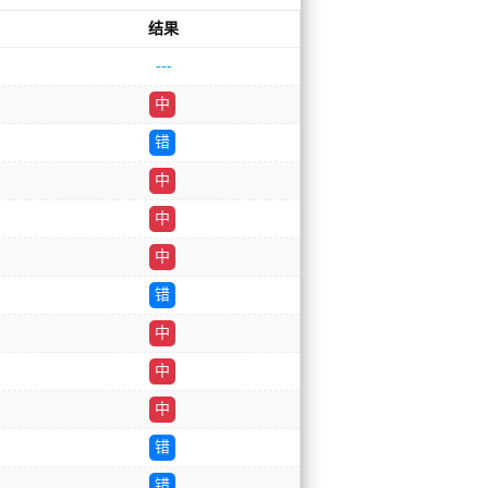
结果
---
中
错
中
中
中
错
中
中
中
错
错