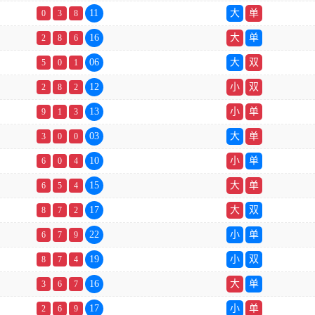
11
大
单
0
3
8
16
大
单
2
8
6
06
大
双
5
0
1
12
小
双
2
8
2
13
小
单
9
1
3
03
大
单
3
0
0
10
小
单
6
0
4
15
大
单
6
5
4
17
大
双
8
7
2
22
小
单
6
7
9
19
小
双
8
7
4
16
大
单
3
6
7
17
小
单
2
6
9