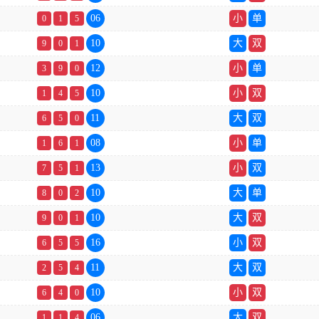
06
小
单
0
1
5
10
大
双
9
0
1
12
小
单
3
9
0
10
小
双
1
4
5
11
大
双
6
5
0
08
小
单
1
6
1
13
小
双
7
5
1
10
大
单
8
0
2
10
大
双
9
0
1
16
小
双
6
5
5
11
大
双
2
5
4
10
小
双
6
4
0
06
大
双
1
1
4