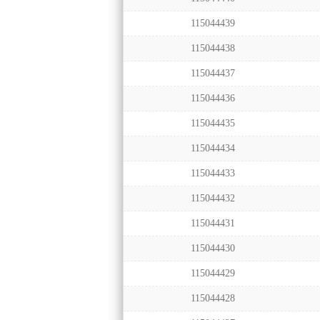
115044439
115044438
115044437
115044436
115044435
115044434
115044433
115044432
115044431
115044430
115044429
115044428