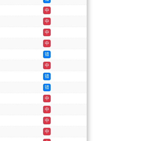
中
中
中
中
错
中
错
错
中
中
中
中