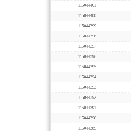
115044401
115044400
115044399
115044398
115044397
115044396
115044395
115044394
115044393
115044392
115044391
115044390
115044389