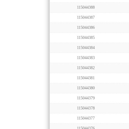
115044388
115044387
115044386
115044385
115044384
115044383
115044382
115044381
115044380
115044379
115044378
115044377
115044376