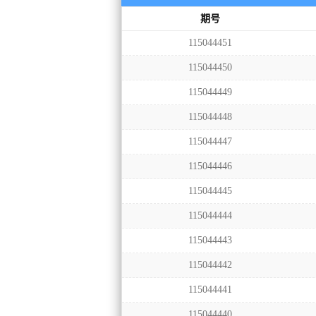
期号
115044451
115044450
115044449
115044448
115044447
115044446
115044445
115044444
115044443
115044442
115044441
115044440