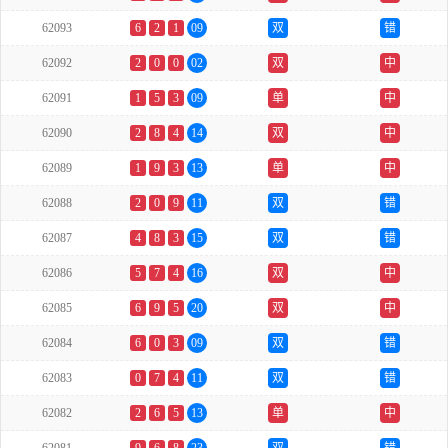
62093
6
2
1
09
双
错
62092
2
0
0
02
双
中
62091
1
5
3
09
单
中
62090
2
8
4
14
双
中
62089
1
9
3
13
单
中
62088
2
0
9
11
双
错
62087
4
8
3
15
双
错
62086
5
7
4
16
双
中
62085
6
9
5
20
双
中
62084
6
0
3
09
双
错
62083
0
7
4
11
双
错
62082
2
6
5
13
单
中