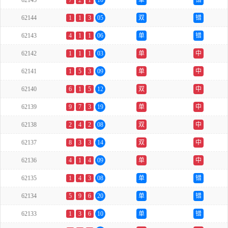
62145
7
2
1
10
单
错
62144
1
1
3
05
双
错
62143
4
1
1
06
单
错
62142
1
1
1
03
单
中
62141
1
5
3
09
单
中
62140
6
1
5
12
双
中
62139
9
7
3
19
单
中
62138
2
4
2
08
双
中
62137
8
3
3
14
双
中
62136
4
1
4
09
单
中
62135
1
4
3
08
单
错
62134
5
9
6
20
单
错
62133
1
3
6
10
单
错