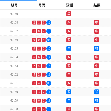
期号
号码
预测
结果
62169
---
单
---
62168
2
1
9
12
双
中
62167
1
8
7
16
双
中
62166
0
0
4
04
双
中
62165
9
1
6
16
单
错
62164
6
6
2
14
双
中
62163
2
5
9
16
双
中
62162
5
2
4
11
单
中
62161
1
4
3
08
双
中
62160
1
3
7
11
双
错
62159
6
6
6
18
单
错
62158
6
7
2
15
单
中