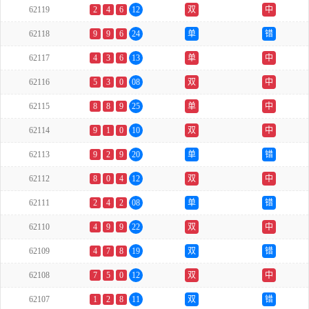
62119
2
4
6
12
双
中
62118
9
9
6
24
单
错
62117
4
3
6
13
单
中
62116
5
3
0
08
双
中
62115
8
8
9
25
单
中
62114
9
1
0
10
双
中
62113
9
2
9
20
单
错
62112
8
0
4
12
双
中
62111
2
4
2
08
单
错
62110
4
9
9
22
双
中
62109
4
7
8
19
双
错
62108
7
5
0
12
双
中
62107
1
2
8
11
双
错