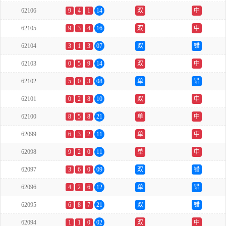
62106
9
4
1
14
双
中
62105
9
3
4
16
双
中
62104
3
1
3
07
双
错
62103
0
5
9
14
双
中
62102
5
0
3
08
单
错
62101
0
2
8
10
双
中
62100
8
5
8
21
单
中
62099
6
3
2
11
单
中
62098
9
2
0
11
单
中
62097
3
6
0
09
双
错
62096
4
2
6
12
单
错
62095
6
8
7
21
双
错
62094
1
1
0
02
双
中