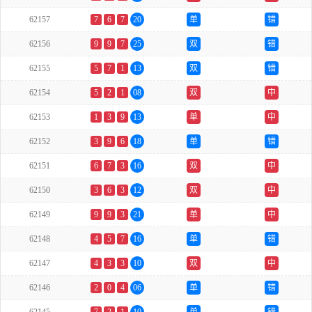
62157
7
6
7
20
单
错
62156
9
9
7
25
双
错
62155
5
7
1
13
双
错
62154
5
2
1
08
双
中
62153
1
3
9
13
单
中
62152
3
9
6
18
单
错
62151
6
7
3
16
双
中
62150
3
6
3
12
双
中
62149
9
9
3
21
单
中
62148
4
5
7
16
单
错
62147
4
3
3
10
双
中
62146
2
0
4
06
单
错