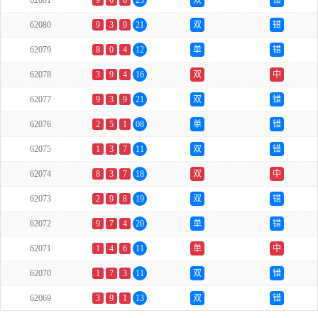
62081
9
6
8
23
双
错
62080
9
3
9
21
双
错
62079
8
0
4
12
单
错
62078
3
9
4
16
双
中
62077
9
3
9
21
双
错
62076
2
5
1
08
单
错
62075
1
3
7
11
双
错
62074
8
3
7
18
双
中
62073
2
9
8
19
双
错
62072
9
7
4
20
单
错
62071
1
4
6
11
单
中
62070
1
7
3
11
双
错
62069
3
9
1
13
双
错