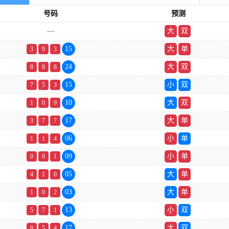
号码
预测
---
大
双
15
大
单
3
9
3
24
大
双
8
8
8
15
小
双
7
5
3
10
大
双
1
0
9
17
大
单
3
7
7
06
小
单
1
1
4
09
小
单
0
8
1
05
大
单
4
1
0
03
大
单
1
0
2
13
小
双
5
7
1
17
大
双
8
5
4