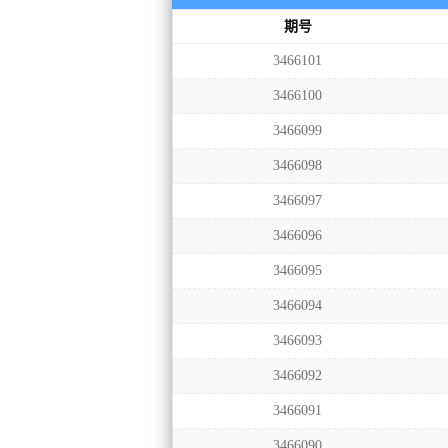
期号
3466101
3466100
3466099
3466098
3466097
3466096
3466095
3466094
3466093
3466092
3466091
3466090