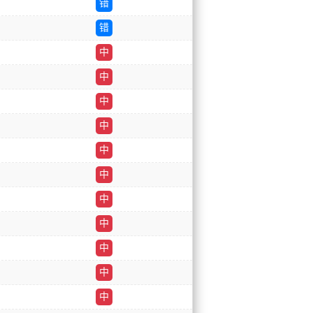
错
错
中
中
中
中
中
中
中
中
中
中
中