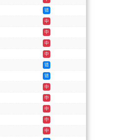
错
中
中
中
中
错
错
中
中
中
中
中