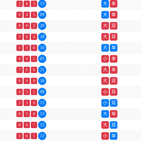
13
大
单
2
8
3
09
大
单
0
4
5
20
大
双
9
8
3
18
大
双
5
9
4
10
大
单
1
3
6
05
小
单
4
0
1
21
大
单
7
6
8
18
大
双
9
0
9
08
小
双
4
3
1
15
小
双
3
3
9
13
大
单
0
5
8
15
大
双
8
0
7
12
小
单
5
6
1