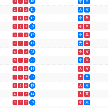
18
小
单
3
9
6
11
大
双
2
7
2
17
小
单
7
4
6
09
小
单
3
2
4
17
小
单
4
9
4
13
大
单
4
8
1
08
小
双
6
0
2
21
小
单
9
5
7
14
大
双
6
6
2
22
大
单
7
7
8
19
大
双
8
2
9
14
大
双
6
6
2
09
小
双
3
4
2